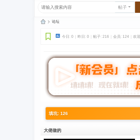
帖子
»
论坛
爱
今日:
0
|
昨日:
0
|
帖子:
216
|
会员:
124
|
欢迎
上
R
P
G|
哈
库
纳
玛
塔
填坑: 126
塔
大佬做的