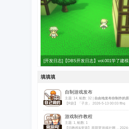
试用混元3D 3.1
填填填
自制游戏发布
主题: 14
,
帖数: 32
|
自由地发布你制作的原
【R剧】「子京」
2026-5-13 00:03
fthq
游戏制作教程
主题: 1
,
帖数: 1
【旧教程&资源】原萌芽游戏社网 ...
2024-