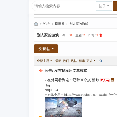
帖子
»
论坛
›
摸摸摸
›
别人家的游戏
爱
别人家的游戏
今日:
0
|
主题:
2
|
排名:
3
上
R
发新帖
P
全部主题
最新
热门
热帖
精华
更多
G|
哈
公告:
发布帖应用文章模式
库
在外网看到这个还带3D的好酷炫
2
纳
fthq
fthq
09-24
玛
出自这个用户 https://www.youtube.com/watch
塔
塔