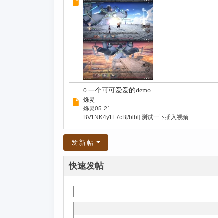
一个可可爱爱的demo
0
烁灵
烁灵
05-21
BV1NK4y1F7cB[/blbl] 测试一下插入视频
发新帖
快速发帖