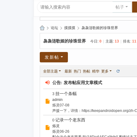
帖子
»
论坛
›
摸摸摸
›
袅袅涟歌姬的珍珠世界
爱
袅袅涟歌姬的珍珠世界
今日:
0
|
主题:
13
|
排名:
11
上
R
发新帖
P
全部主题
最新
热门
热帖
精华
更多
G|
哈
公告:
发布帖应用文章模式
库
挂一个条幅
3
纳
admin
烁灵
07-08
玛
声援一下，详情：https://keepandroidopen.org/zh-C
塔
记录一个老东西
0
塔
烁灵
烁灵
06-26