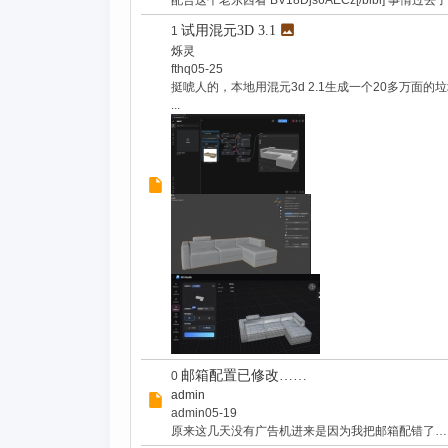
配合这个老东西看 BV18Djs6AECz[/blbl] 事情
试用混元3D 3.1
1
烁灵
fthq
05-25
挺唬人的，本地用混元3d 2.1生成一个20多万面的垃圾
...
邮箱配置已修改……
0
admin
admin
05-19
原来这几天没有广告机进来是因为我把邮箱配错了…