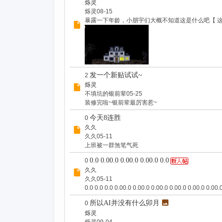
烁灵
烁灵
08-15
暴露一下年龄，小朋宇们大概不知道这是什么吧【 这里可
发一个新贴试试~
2
烁灵
不填坑的银前辈
05-25
装修完啦~银前辈最厉害惹~
今天8连胜
0
久久
久久
05-11
上班被一群煞笔气死
0.0 0.00.0 0.00.0 0.00.0 0.0
0
久久
久久
05-11
0.0 0.0 0.0 0.00.0 0.00.0 0.00.0 0.00.0 0.00.0 0.00.
所以AI并没有什么卯月
0
烁灵