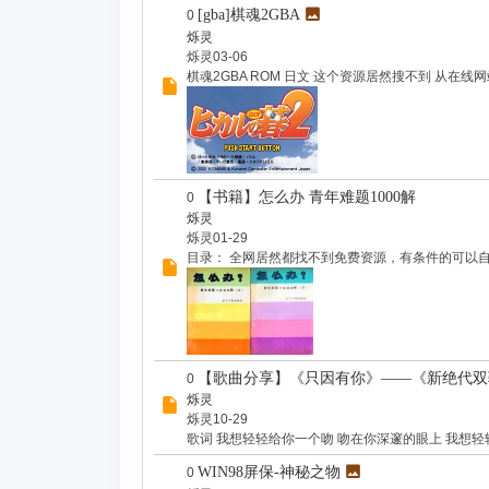
[gba]棋魂2GBA
0
烁灵
烁灵
03-06
棋魂2GBA ROM 日文 这个资源居然搜不到 从在线网站上
【书籍】怎么办 青年难题1000解
0
烁灵
烁灵
01-29
目录： 全网居然都找不到免费资源，有条件的可以自己去z-
【歌曲分享】《只因有你》——《新绝代双骄o
0
烁灵
烁灵
10-29
歌词 我想轻轻给你一个吻 吻在你深邃的眼上 我想轻轻
WIN98屏保-神秘之物
0