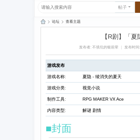
帖子
›
论坛
›
查看主题
爱
【R剧】「夏隐 
上
发布者:
不填坑的银前辈
|
发布时间: 2
R
P
游戏发布
G|
哈
游戏名称:
夏隐 - 绫消失的夏天
库
游戏分类:
视觉小说
纳
制作工具:
RPG MAKER VX Ace
玛
内容类型:
解谜 剧情
塔
塔
■封面