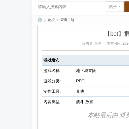
帖子
›
论坛
›
查看主题
爱
【bot
上
发布者:
烁灵
|
发布时间: 2026-
R
P
游戏发布
G|
哈
游戏名称:
地下城冒险
库
游戏分类:
RPG
纳
制作工具:
其他
玛
内容类型:
战斗 放置
塔
塔
本帖最后由 烁灵 于