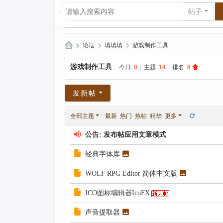
帖子
»
论坛
›
填填填
›
游戏制作工具
爱
游戏制作工具
今日:
0
|
主题:
14
|
排名:
8
上
R
发新帖
P
全部主题
最新
热门
热帖
精华
更多
G|
哈
公告:
发布帖应用文章模式
库
经典字体库
纳
WOLF RPG Editor 简体中文版
玛
塔
ICO图标编辑器IcoFX
塔
声音提取器