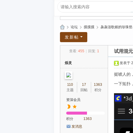
»
论坛
›
摸摸摸
›
袅袅涟歌姬的珍珠世
爱
发新帖
上
试用混元3
查看:
455
|
回复:
1
R
P
烁灵
发表于 20
G|
挺唬人的，
哈
一下拓扑
110
17
1363
库
主题
回帖
积分
纳
资深会员
玛
塔
积分
1363
塔
发消息