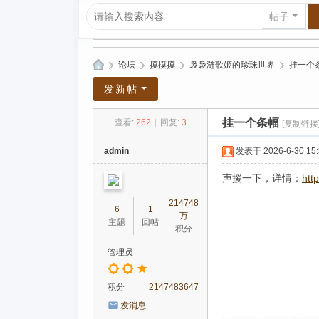
帖子
»
论坛
›
摸摸摸
›
袅袅涟歌姬的珍珠世界
›
挂一个
爱
发新帖
上
挂一个条幅
查看:
262
|
回复:
3
[复制链接
R
P
admin
发表于 2026-6-30 15:
G|
声援一下，详情：
htt
哈
214748
库
6
1
万
主题
回帖
积分
纳
玛
管理员
塔
积分
2147483647
塔
发消息