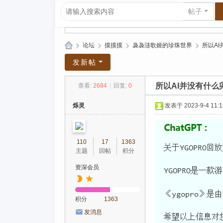
帖子
»
论坛
›
摸摸摸
›
袅袅涟歌姬的珍珠世界
›
所以A
爱
发新帖
上
所以AI并没有什么
查看:
2684
|
回复:
0
R
P
烁灵
发表于 2023-9-4 11:1
G|
哈
110
17
1363
库
主题
回帖
积分
纳
资深会员
玛
塔
积分
1363
塔
发消息