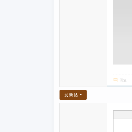
回复
发新帖