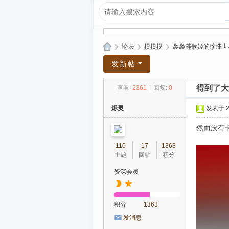
»
论坛
›
摸摸摸
›
袅袅涟歌姬的珍珠世
爱
发新帖
上
得到了大
查看:
2361
|
回复:
0
R
P
烁灵
发表于 20
G|
然而没有卡
哈
110
17
1363
库
主题
回帖
积分
纳
资深会员
玛
塔
积分
1363
塔
发消息