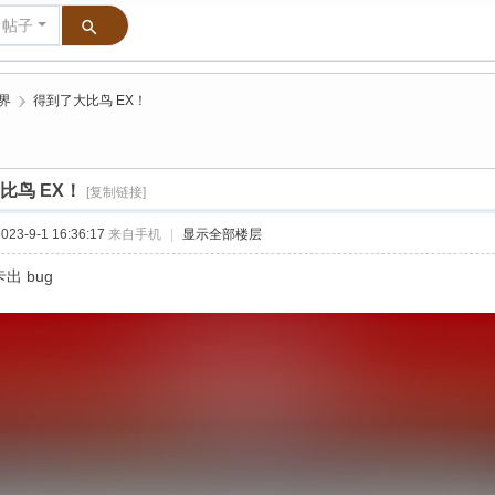
帖子
界
›
得到了大比鸟 EX！
比鸟 EX！
[复制链接]
23-9-1 16:36:17
来自手机
|
显示全部楼层
出 bug