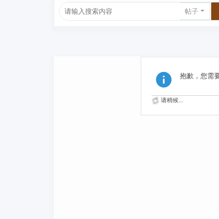
帖子
抱歉，您需
请稍候...