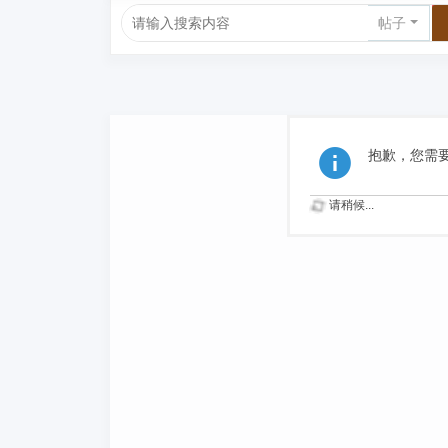
帖子
抱歉，您需
请稍候...