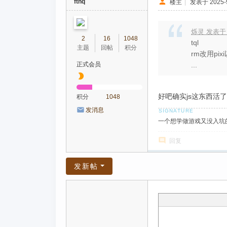
fthq
楼主
|
发表于 2025-9
烁灵 发表于 20
2
16
1048
tql
主题
回帖
积分
rm改用pi
正式会员
...
好吧确实js这东西活了
积分
1048
发消息
一个想学做游戏又没入坑的人,个人页
回复
发新帖