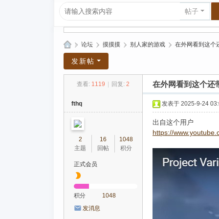
帖子
»
论坛
›
摸摸摸
›
别人家的游戏
›
在外网看到这个
爱
发新帖
上
在外网看到这个还
查看:
1119
|
回复:
2
R
P
fthq
发表于 2025-9-24 03:
G|
出自这个用户
哈
https://www.youtub
2
16
1048
库
主题
回帖
积分
纳
正式会员
玛
塔
积分
1048
塔
发消息