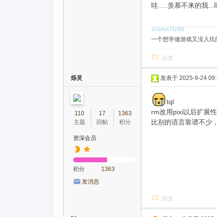
哇.....羡慕不来的我..
一个想学做游戏又没入坑的人,个人页
回复
烁灵
发表于 2025-9-24 09:
tql
rm改用pixi以后扩
110
17
1363
比别的语言靠谱不少，js
主题
回帖
积分
资深会员
积分
1363
发消息
回复