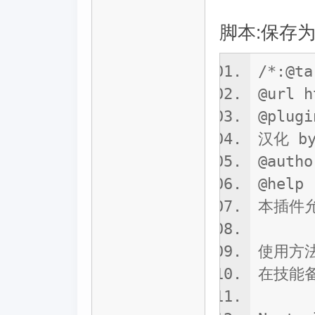
脚本:保存为 Si
/*:@ta
@url h
@plugi
汉化 by
@autho
@help
本插件
使用方法
在技能备