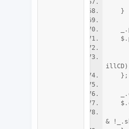
_.on
}
_.pay
$.pay
_.pa
_.set
illCD)
};
_.can
$.can
retur
& !_.s