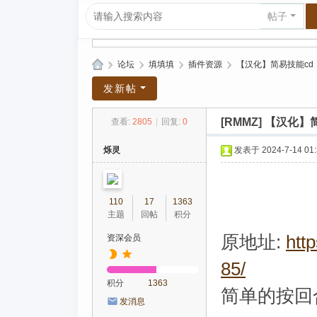
帖子
»
论坛
›
填填填
›
插件资源
›
【汉化】简易技能cd
爱
发新帖
上
[RMMZ]
【汉化】简
查看:
2805
|
回复:
0
R
P
烁灵
发表于 2024-7-14 01:
G|
哈
110
17
1363
库
主题
回帖
积分
纳
原地址:
htt
资深会员
玛
85/
塔
积分
1363
塔
简单的按回
发消息