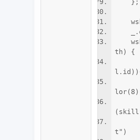
};
wskil
_.dra
wskil
th) {
if(_.
l.id))
this
lor(8)
let 
(skill
this
t")