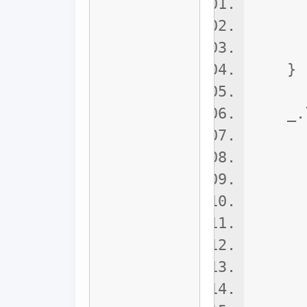
_.sk
ret
}
_.loa
if(d
db.
let n
note
if(l
db._