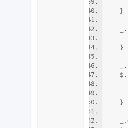
}
}
_.set
this.
}
_.ini
$.ini
_.in
_.re
}
_.onT