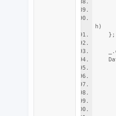
re
_.dra
h)
};
_.dbL
DataM
if (!
if (
$dat
if(
_.