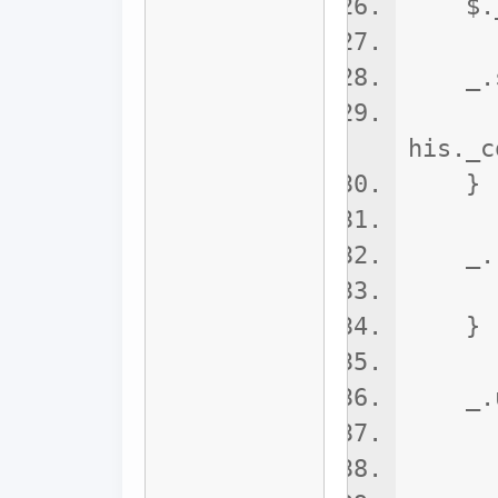
$._co
_.ski
retur
his._c
}
_.res
this
}
_.upd
Objec
this