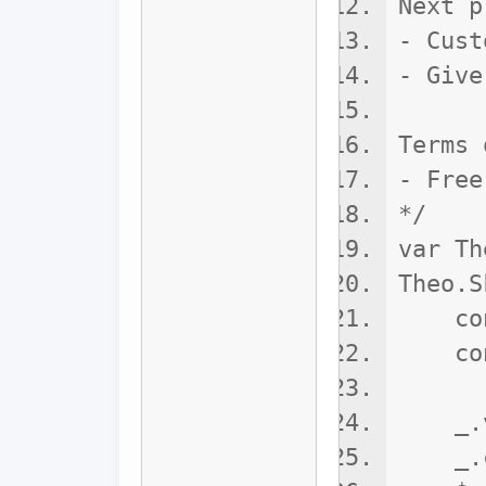
Next p
- Cust
- Give
Terms 
- Free
*/
var Th
Theo.S
const
const
_.ver
_.coo