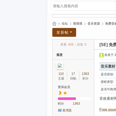
»
论坛
›
填填填
›
音乐资源
›
免费音效
爱
发新帖
上
[SE]
免费
查看:
458
|
回复:
0
R
P
烁灵
发表于 20
G|
音乐素材
哈
110
17
1363
是否原创:
库
主题
回帖
积分
授权类型:
纳
资深会员
是否可商用
玛
音效素材
塔
积分
1363
塔
Free soun
发消息