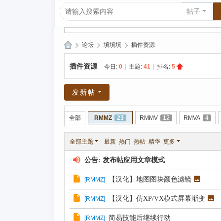
帖子
»
论坛
›
填填填
›
插件资源
爱
插件资源
今日:
0
|
主题:
41
|
排名:
5
上
R
发新帖
P
G|
全部
RMMZ
23
RMMV
12
RMVA
4
哈
全部主题
最新
热门
热帖
精华
更多
库
纳
公告:
发布帖应用文章模式
玛
【汉化】地图图块颜色滤镜
[
RMMZ
]
塔
【汉化】仿XP/VX模式屏幕渐变
[
RMMZ
]
塔
简易技能后继续行动
[
RMMZ
]