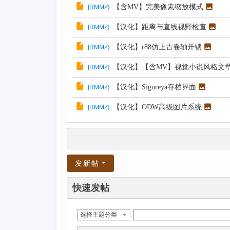
【含MV】完美像素缩放模式
[
RMMZ
]
【汉化】距离与直线视野检查
[
RMMZ
]
【汉化】r88仿上古卷轴开锁
[
RMMZ
]
【汉化】【含MV】视觉小说风格文
[
RMMZ
]
【汉化】Sigureya存档界面
[
RMMZ
]
【汉化】ODW高级图片系统
[
RMMZ
]
发新帖
快速发帖
选择主题分类