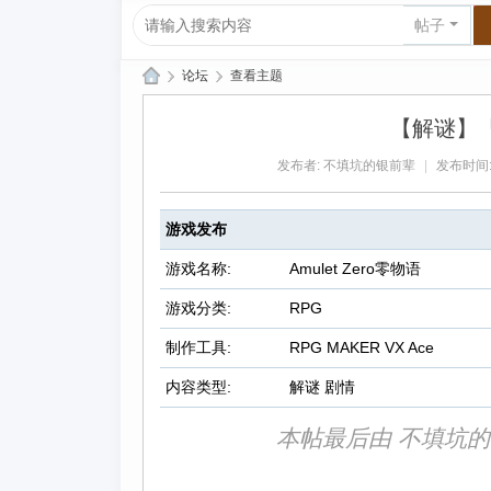
帖子
›
论坛
›
查看主题
爱
【解谜】「A
上
发布者:
不填坑的银前辈
|
发布时间: 2
R
P
游戏发布
G|
哈
游戏名称:
Amulet Zero零物语
库
游戏分类:
RPG
纳
制作工具:
RPG MAKER VX Ace
玛
内容类型:
解谜 剧情
塔
塔
本帖最后由 不填坑的银前辈