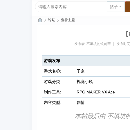
帖子
›
论坛
›
查看主题
爱
【
上
发布者:
不填坑的银前辈
|
发布时间: 2
R
P
游戏发布
G|
哈
游戏名称:
子京
库
游戏分类:
视觉小说
纳
制作工具:
RPG MAKER VX Ace
玛
内容类型:
剧情
塔
塔
本帖最后由 不填坑的银前