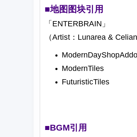
■地图图块引用
「ENTERBRAIN」
（Artist：Lunarea & Celi
ModernDayShopAddo
ModernTiles
FuturisticTiles
■BGM引用