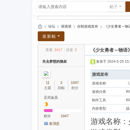
帖子
»
论坛
›
填填填
›
自制游戏发布
›
《少女勇者～物
爱
发新帖
上
《少女勇者～物语
查看:
3417
|
回复:
2
R
P
失去梦想的猫叔
发表于 2024-5-25 15:
G|
游戏发布
哈
11
2
1047
游戏名称:
《
库
主题
回帖
积分
游戏分类:
R
纳
正式会员
制作工具:
R
玛
内容类型:
战
塔
积分
1047
塔
游戏名称：
发消息