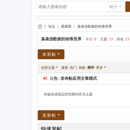
帖子
»
论坛
›
摸摸摸
›
袅袅涟歌姬的珍珠世界
爱
袅袅涟歌姬的珍珠世界
今日:
0
|
主题:
13
|
排名:
11
上
R
发新帖
P
全部主题
最新
热门
热帖
精华
更多
G|
哈
公告:
发布帖应用文章模式
库
纳
本版块或指定的范围内尚无主题
玛
塔
发新帖
塔
快速发帖