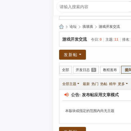
»
论坛
›
填填填
›
游戏开发交流
爱
游戏开发交流
今日:
0
|
主题:
11
|
排名:
上
R
发新帖
P
G|
全部
开发日志
5
教程发布
提
哈
全部主题
最新
热门
热帖
精华
更多
库
纳
公告:
发布帖应用文章模式
玛
本版块或指定的范围内尚无主题
塔
塔