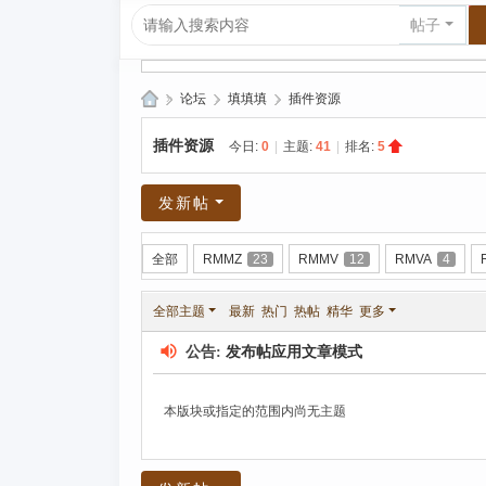
帖子
»
论坛
›
填填填
›
插件资源
爱
插件资源
今日:
0
|
主题:
41
|
排名:
5
上
R
发新帖
P
G|
全部
RMMZ
23
RMMV
12
RMVA
4
哈
全部主题
最新
热门
热帖
精华
更多
库
纳
公告:
发布帖应用文章模式
玛
本版块或指定的范围内尚无主题
塔
塔