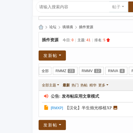
帖子
»
论坛
›
填填填
›
插件资源
爱
插件资源
今日:
0
|
主题:
41
|
排名:
5
上
R
发新帖
P
G|
全部
RMMZ
23
RMMV
12
RMVA
4
哈
全部主题
最新
热门
热帖
精华
更多
库
纳
公告:
发布帖应用文章模式
玛
【汉化】半生烛光移植XP
[
RMXP
]
塔
塔
发新帖