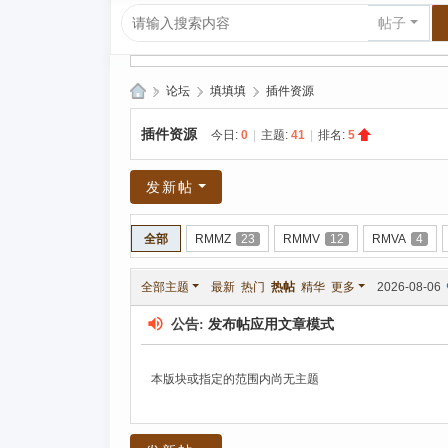
帖子
»
论坛
›
填填填
›
插件资源
爱
插件资源
今日:
0
|
主题:
41
|
排名:
5
上
R
发新帖
P
G|
全部
RMMZ
23
RMMV
12
RMVA
4
哈
全部主题
最新
热门
热帖
精华
更多
2026-08-06
库
纳
公告:
发布帖应用文章模式
玛
本版块或指定的范围内尚无主题
塔
塔