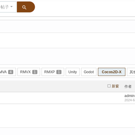
帖子
MVA
4
RMVX
1
RMXP
1
Unity
Godot
Cocos2D-X
其
新窗
作者
admin
2024-6