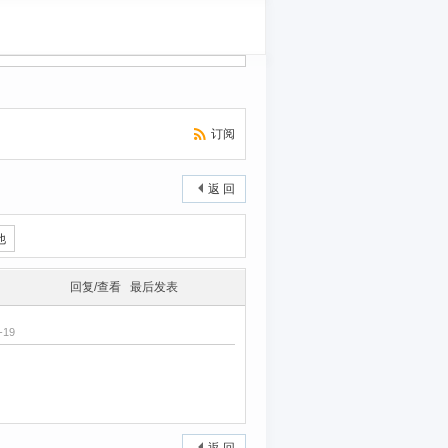
订阅
返 回
他
回复/查看
最后发表
-19