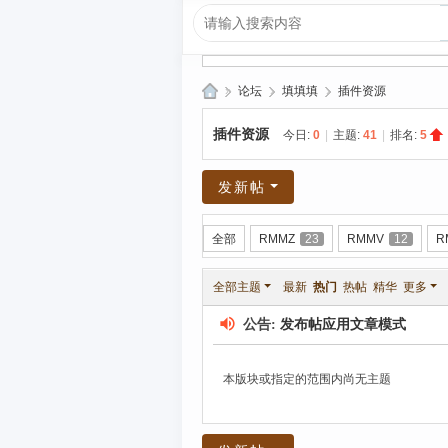
»
论坛
›
填填填
›
插件资源
爱
插件资源
今日:
0
|
主题:
41
|
排名:
5
上
R
发新帖
P
G|
全部
RMMZ
23
RMMV
12
R
哈
全部主题
最新
热门
热帖
精华
更多
库
纳
公告:
发布帖应用文章模式
玛
本版块或指定的范围内尚无主题
塔
塔