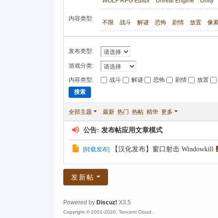
WOLF RPG Editor
Unreal Engine
Unity
内容类型:
不限
战斗
解谜
恐怖
剧情
放置
像
发布类型:
游戏分类:
内容类型:
战斗
解谜
恐怖
剧情
放置
搜索
全部主题
最新
热门
热帖
精华
更多
公告:
发布帖应用文章模式
【汉化发布】窗口射击 Windowkill
[
转载发布
]
发新帖
Powered by
Discuz!
X3.5
Copyright © 2001-2020, Tencent Cloud.